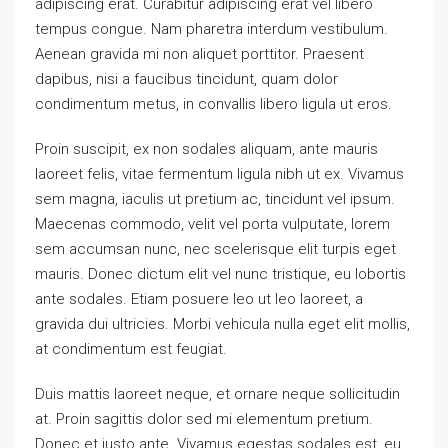
adipiscing erat. Curabitur adipiscing erat vel libero
tempus congue. Nam pharetra interdum vestibulum.
Aenean gravida mi non aliquet porttitor. Praesent
dapibus, nisi a faucibus tincidunt, quam dolor
condimentum metus, in convallis libero ligula ut eros.
Proin suscipit, ex non sodales aliquam, ante mauris
laoreet felis, vitae fermentum ligula nibh ut ex. Vivamus
sem magna, iaculis ut pretium ac, tincidunt vel ipsum.
Maecenas commodo, velit vel porta vulputate, lorem
sem accumsan nunc, nec scelerisque elit turpis eget
mauris. Donec dictum elit vel nunc tristique, eu lobortis
ante sodales. Etiam posuere leo ut leo laoreet, a
gravida dui ultricies. Morbi vehicula nulla eget elit mollis,
at condimentum est feugiat.
Duis mattis laoreet neque, et ornare neque sollicitudin
at. Proin sagittis dolor sed mi elementum pretium.
Donec et justo ante. Vivamus egestas sodales est, eu